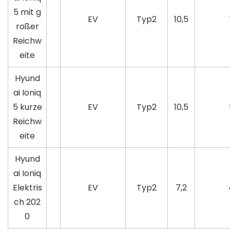
5 mit g
EV
Typ2
10,5
roßer
Reichw
eite
Hyund
ai Ioniq
5 kurze
EV
Typ2
10,5
Reichw
eite
Hyund
ai Ioniq
Elektris
EV
Typ2
7,2
ch 202
0