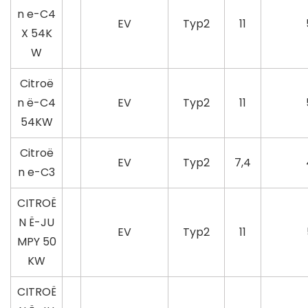
n e-C4
EV
Typ2
11
X 54K
W
Citroë
n ë-C4
EV
Typ2
11
54KW
Citroë
EV
Typ2
7,4
n e-C3
CITROË
N Ë-JU
EV
Typ2
11
MPY 50
KW
CITROË