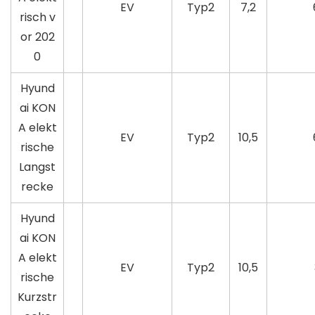
EV
Typ2
7,2
risch v
or 202
0
Hyund
ai KON
A elekt
EV
Typ2
10,5
rische
Langst
recke
Hyund
ai KON
A elekt
EV
Typ2
10,5
rische
Kurzstr