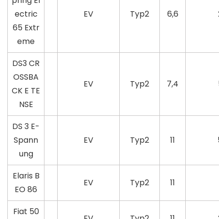
pring El
ectric
EV
Typ2
6,6
65 Extr
eme
DS3 CR
OSSBA
EV
Typ2
7,4
CK E TE
NSE
DS 3 E-
Spann
EV
Typ2
11
ung
Elaris B
EV
Typ2
11
EO 86
Fiat 50
EV
Typ2
11