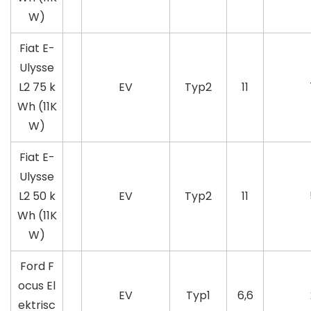
W)
Fiat E-
Ulysse
L2 75 k
EV
Typ2
11
Wh (11K
W)
Fiat E-
Ulysse
L2 50 k
EV
Typ2
11
Wh (11K
W)
Ford F
ocus El
EV
Typ1
6,6
ektrisc