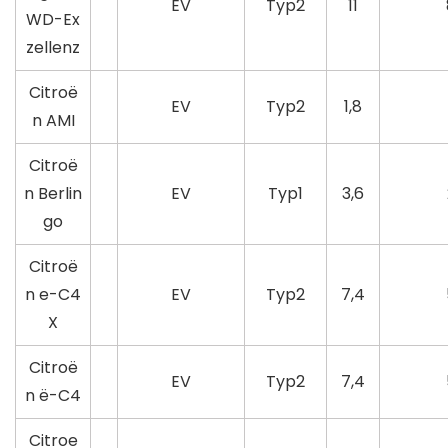
EV
Typ2
11
WD-Ex
zellenz
Citroë
EV
Typ2
1,8
n AMI
Citroë
n Berlin
EV
Typ1
3,6
go
Citroë
n e-C4
EV
Typ2
7,4
X
Citroë
EV
Typ2
7,4
n ë-C4
Citroe