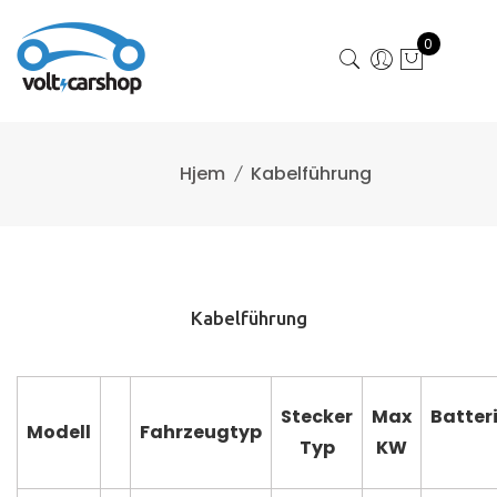
Skip
to
0
content
Kabelführung
Kabelführung
Stecker
Max
Batter
Modell
Fahrzeugtyp
Typ
KW