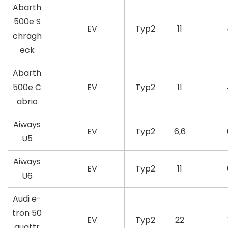
Abarth
500e S
EV
Typ2
11
chrägh
eck
Abarth
500e C
EV
Typ2
11
abrio
Aiways
EV
Typ2
6,6
U5
Aiways
EV
Typ2
11
U6
Audi e-
tron 50
EV
Typ2
22
quattr