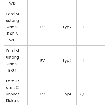
WD
Ford M
ustang
Mach-
EV
Typ2
11
E SR A
WD
Ford M
ustang
EV
Typ2
11
Mach-
E GT
Ford Tr
ansit C
onnect
EV
Typ1
3,6
Elektris