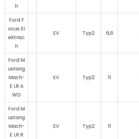
h
Ford F
ocus El
EV
Typ2
6,6
ektrisc
h
Ford M
ustang
Mach-
EV
Typ2
11
E LR A
WD
Ford M
ustang
Mach-
EV
Typ2
11
E LR R