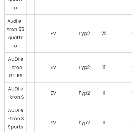
o
Audi e-
tron 55
EV
Typ2
22
quattr
o
AUDI e
-tron
EV
Typ2
11
GT RS
AUDI e
EV
Typ2
11
-tron S
AUDI e
-tron S
EV
Typ2
11
Sports