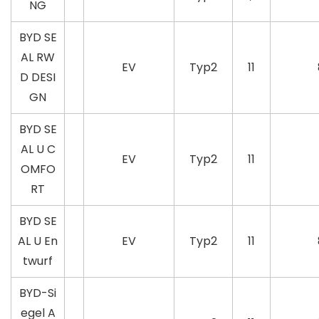
NG
BYD SE
AL RW
EV
Typ2
11
D DESI
GN
BYD SE
AL U C
EV
Typ2
11
OMFO
RT
BYD SE
AL U En
EV
Typ2
11
twurf
BYD-Si
egel A