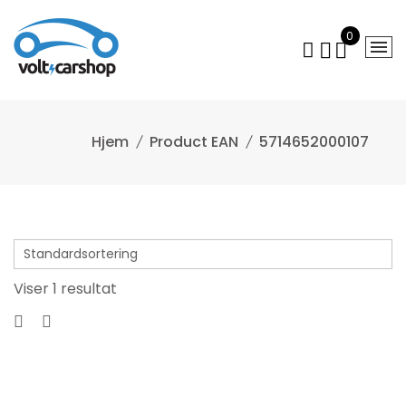
Gå
til
0
indhold
Product EAN
5714652000107
Viser 1 resultat