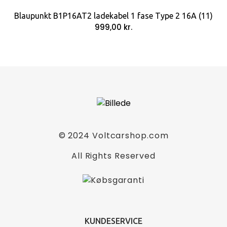
Blaupunkt B1P16AT2 ladekabel 1 fase Type 2 16A (11)
999,00
kr.
Blaupunkt A1P16AT1 ladekabel 1 fase Type 1
16A (1)
1.399,00
kr.
Blaupunkt ladekabel model A1P16AT1 til elbiler med
© 2024
Voltcarshop.com
Type 1 stik
Kablet er et enkelt faset ladekabel, og det er på 16A
All Rights Reserved
(250V), som yder op til 3,7 KW effekt
Det er 8 meter langt, og det giver dig maksimal
fleksibilitet, da det kan nå rundt om bilen
IP54 godkendt, så kablet kan bruges udendørs i al
slags vejr, og det er pakket i praktisk transportkasse
KUNDESERVICE
Passer til mange asiatiske elbiler samt visse