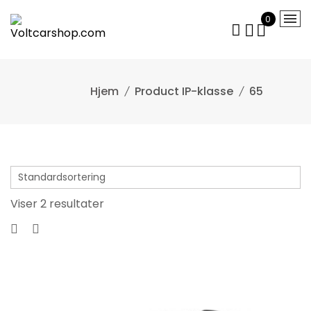
Gå
0
til
indhold
Product IP-klasse
65
Viser 2 resultater