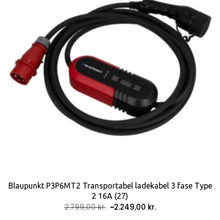
Blaupunkt P3P6MT2 Transportabel ladekabel 3 fase Type
2 16A (27)
Den
Den
2.799,00
kr.
2.249,00
kr.
oprindelige
aktuelle