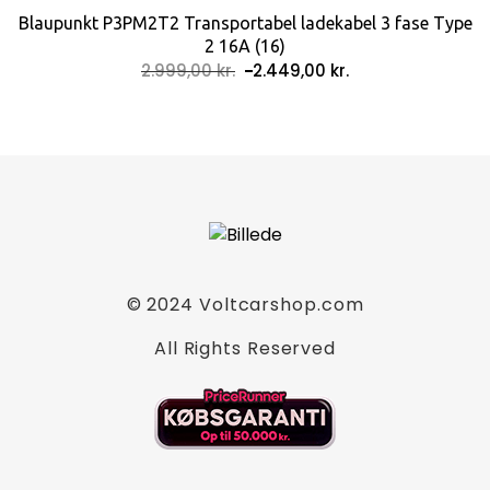
Blaupunkt P3PM2T2 Transportabel ladekabel 3 fase Type
2 16A (16)
Den
Den
2.999,00
kr.
2.449,00
kr.
oprindelige
aktuelle
pris
pris
var:
er:
2.999,00 kr..
2.449,00 kr..
© 2024
Voltcarshop.com
All Rights Reserved