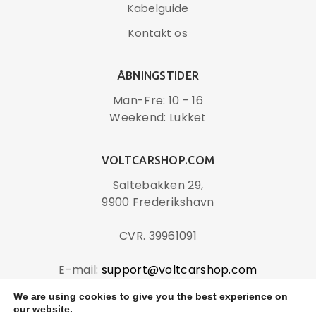
Det er 8 meter langt, og det giver dig maksimal
Kabelguide
fleksibilitet, da det kan nå rundt om bilen
Kontakt os
IP54 godkendt, så kablet kan bruges udendørs i al
slags vejr, og det er pakket i praktisk transportkasse
Passer til mange asiatiske elbiler samt visse
ÅBNINGSTIDER
europæiske elbiler
Man-Fre: 10 - 16
Weekend: Lukket
TILFØJ TIL KURV
VOLTCARSHOP.COM
Saltebakken 29,
9900 Frederikshavn
CVR. 39961091
E-mail:
support@voltcarshop.com
Telefon: 30 14 32 50
We are using cookies to give you the best experience on
our website.