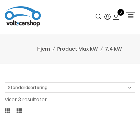
Gå
til
0
indhold
Product Max kW
7,4 kW
Viser 3 resultater