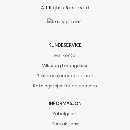
elbilen din. Lad bilen uansett hvor du har tilgang til en
2.799,00 kr..
2.249,00 kr..
All Rights Reserved
400V stikkontakt.
Transportabel
Lades ved hjelp av et 400 V strømuttak
Type 2-kontakt
KUNDESERVICE
Vanntett (IP65)
Min konto
Maks. kapasitet på 11 KW
Vilkår og betingelser
LEGG I HANDLEKURV
Reklamasjoner og returer
Retningslinjer for personvern
INFORMASJON
Kabelguide
Blaupunkt P3PM2T2 Bærbar ladekabel 3-
Kontakt oss
faset Type 2 16A (16)