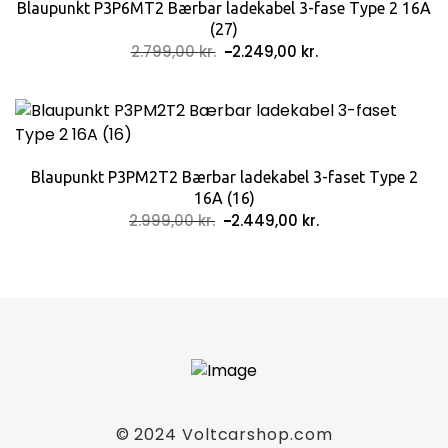
Blaupunkt P3P6MT2 Bærbar ladekabel 3-fase Type 2 16A
(27)
Opprinnelig
Nåværende
2.799,00
kr.
2.249,00
kr.
pris
pris
var:
er:
2.799,00 kr..
2.249,00 kr..
Blaupunkt P3PM2T2 Bærbar ladekabel 3-faset Type 2
16A (16)
Opprinnelig
Nåværende
2.999,00
kr.
2.449,00
kr.
pris
pris
var:
er:
2.999,00 kr..
2.449,00 kr..
Blaupunkt P3P6MT2 Bærbar ladekabel 3-fase
Type 2 16A (27)
2.249,00
kr.
Opprinnelig
Nåværende
2.799,00
kr.
pris
pris
© 2024
Voltcarshop.com
Blaupunkt P3P6MT2 gir deg maksimal frihet i bruken av
var:
er: