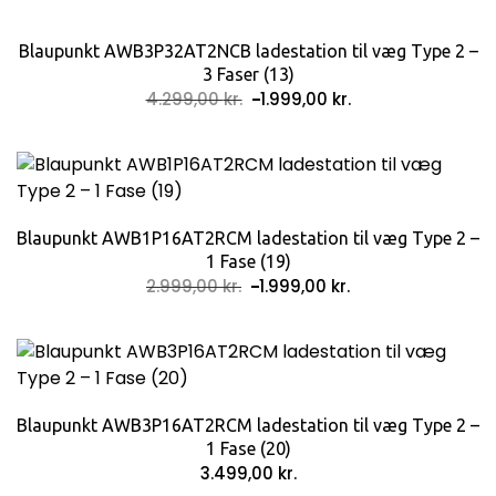
Blaupunkt AWB3P32AT2NCB ladestation til væg Type 2 –
3 Faser (13)
Den
Den
4.299,00
kr.
1.999,00
kr.
oprindelige
aktuelle
pris
pris
var:
er:
4.299,00 kr..
1.999,00 kr..
Blaupunkt AWB1P16AT2RCM ladestation til væg Type 2 –
1 Fase (19)
Den
Den
2.999,00
kr.
1.999,00
kr.
oprindelige
aktuelle
pris
pris
var:
er:
2.999,00 kr..
1.999,00 kr..
Blaupunkt AWB3P16AT2RCM ladestation til væg Type 2 –
1 Fase (20)
3.499,00
kr.