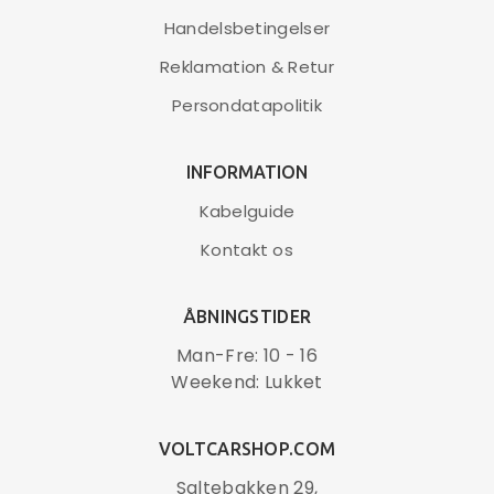
Handelsbetingelser
Blaupunkt AWB1P32AT2NCB ladestation til
væg Type 2 – 1 Fase (12)
Reklamation & Retur
4.099,00
kr.
Persondatapolitik
Blaupunkt ladestation model AWB1P32AT2NCB til
installation i hjemmet, så du nemt kan oplade din
INFORMATION
elbil
Passer til elbiler med Type 2 stik – og det er de fleste
Kabelguide
europæiske elbiler
Kontakt os
Med indbygget type B fejlstrømsrelæ, som giver
bedst mulig beskyttelse, og sparer dig for at
installere ekstra relæ i elskabet
ÅBNINGSTIDER
Kan justeres mellem 10A og 32A, og det giver
Man-Fre: 10 - 16
mulighed for opladning op til 7,4 KW
Weekend: Lukket
OBS!
Ladestationen skal installeres af en autoriseret
elinstallatør
VOLTCARSHOP.COM
LÆS MERE
Saltebakken 29,