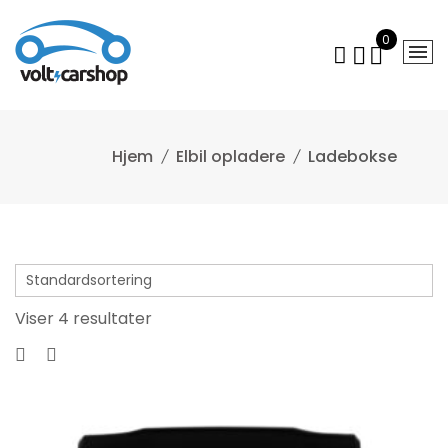
Gå
til
0
indhold
Elbil opladere
Ladebokse
Viser 4 resultater